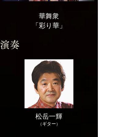
華舞衆
「彩り華」
演奏
松岳一輝
ギター
​（
）