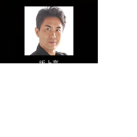
坂上享
​（和太鼓）