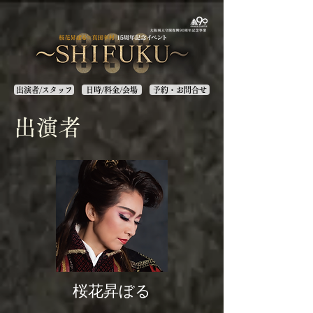
出演者/スタッフ
日時/料金/会場
予約・お問合せ
​出演者
桜花昇ぼる