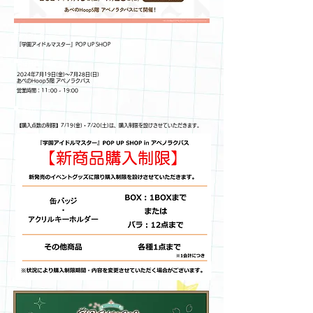
​イベント名
『学園アイドルマスター』POP UP SHOP
開催日時・場所
​2024年7月19日(金)～7月28日(日)
​あべのHoop5階 アベノラクバス
営業時間：11:00 ~ 19:00
販売商品
【購入点数の制限】7/19(金)・7/20(土)は、購入制限を設けさせていただきます。