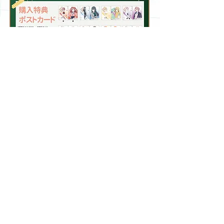
期間中、『
学園アイドルマスター』新商品を2,200円（税込）お買い上げごとに特典ポストカード
（全12種）をランダムで1枚プレゼント！※絵柄はお選びいただけません。
​お支払いについて
現金／クレジットカード各種／QRコード決済
／電子マネー
各種がご利用いただけます。
​入場方法について
店内の混雑が予想されるため、7/19(金)・7/20(土)は、整理券配布によ
る入店制限を実施いたします。
・整列場所：あべのHoop5階アベノラクバス
・午前11：00～午前11：15までに待機列にお並び頂いたお客様を対象に入場時間（ランダム）
が記載された整理券を配布いたします。
①ランダムで配布した整理券に入場時間が記載されています。
②早くお並びいただいたお客様からご入店できるわけではございません。
・ご入店時間はお選びいただけません。
・午前11：15以降は列にお並びいただけません。
・午前11：15待機列形成終了後から、整理券の配布を開始させていただきます。
・入店整理券をお1人様につき1枚配布いたします。代理配布はいたしかねます。
・スタッフの指示に従い列にお並び下さい。スタッフの指示に従わない場合は入店をお断りする場
合がございます。
・近隣様へのご迷惑にならないよう速やかなご移動にご協力下さい。
・整理券配布による入店制限実施中は、1度の入店につきお会計は1回のみとさせていただきま
す。複数回のお会計は、フリー入店中にお願いしております。
・入店整理券の時間帯によって、ご希望の商品が購入頂けない場合がございます。
・ショップへのフリー入場がある場合は、アベノラクバス公式X（@abenolucbus）及びショッ
プ店頭にてご案内いたします。​
※7/19(金)・7/20(土)以外は、終日フリー入店を予定しておりますが、店内混雑時には整理券配