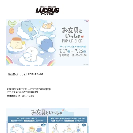
​イベント名
『お文具といっしょ』 POP UP SHOP
開催日時・場所
​2026年7月17日(金) ~ 2026年7月26日(日)
​アベノラクバス (あべのHoop4F)
営業時間：11:00 ~ 19:00
販売商品