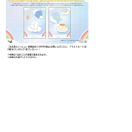
「お文具といっしょ」新商品を2,200円(税込)お買い上げごとに、イラストカード(全
2種)をランダムで1枚プレゼント！
※特典は1会計ごとの金額で配布されます。
※絵柄はお選びいただけません。
※特典はなくなり次第終了となります。
​お支払いについて
現金／クレジットカード各種／QRコード決済／電子マネー各種／一部商品券が
ご利用いただけます。
​入店方法について
終日フリー入店を予定しておりますが、混雑が見込まれる場合は待機列形成や整理券配
布など予告なく入店制限を設ける場合がございます。お客様とスタッフの安全の為、何
卒ご理解とご協力の程お願い申し上げます。
​午前11:00以前の
Hoop館内
での待機はご遠慮ください。
近隣店舗へのご迷惑となりますのでお待ちいただかないようご協力お願いいたします。
係員の指示に従っていただけない場合は、入店をお断りする場合がございます。
​注意事項
・商品の数には限りがございます。売り切れの際はご了承ください。
・商品画像は全てイメージです。実際の商品とは異なる場合がございます。
・転売目的でのご購入は固くお断りいたします。
・すべての内容に関しまして、予告なく変更や中止となる場合がございます。予めご了