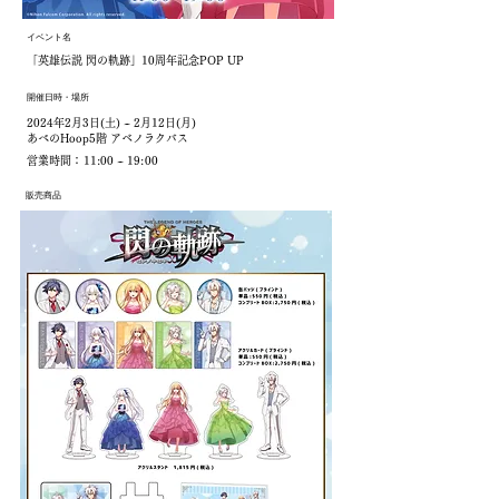
​イベント名
「英雄伝説 閃の軌跡」10周年記念POP UP
開催日時・場所
​2024年2月3日(土) ~ 2月12日(月)
​あべのHoop5階 アベノラクバス
営業時間：11:00 ~ 19:00
​販売商品