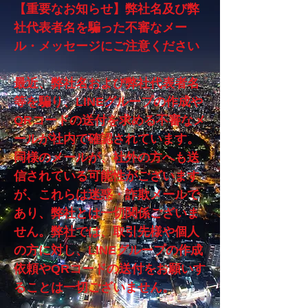
【重要なお知らせ】弊社名及び弊
社代表者名を騙った不審なメー
ル・メッセージにご注意ください

最近、弊社名および弊社代表者名
等を騙り、LINEグループの作成や
QRコードの送付を求める不審なメ
ールが社内で確認されています。
同様のメールが、社外の方へも送
信されている可能性がございます
が、これらは迷惑・詐欺メールで
あり、弊社とは一切関係ございま
せん。弊社では、取引先様や個人
の方に対し、LINEグループの作成
依頼やQRコードの送付をお願いす
ることは一切ございません。