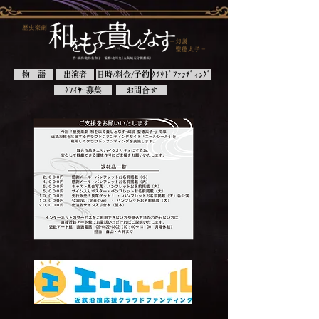
物 語
出演者
日時/料金/予約
ｸﾗｳﾄﾞﾌｧﾝﾃﾞｨﾝｸﾞ
ｸﾜｲﾔｰ募集
お問合せ